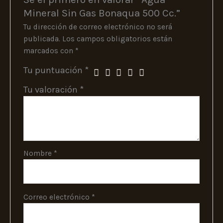
Mineral Sin Gas Bonaqua 500 Cc.”
Tu dirección de correo electrónico no será
publicada.
Los campos obligatorios están
marcados con
*
Tu puntuación
*
Tu valoración
*
Nombre
*
Correo electrónico
*