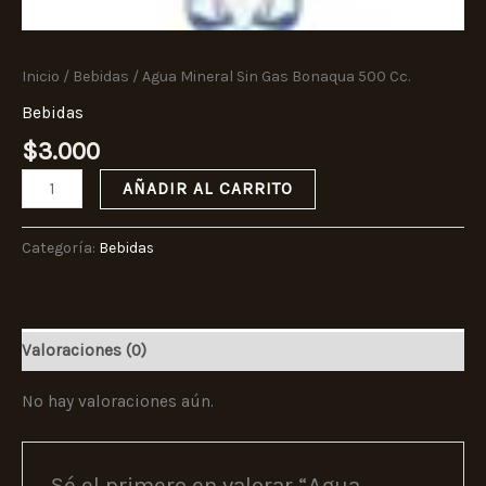
Inicio
/
Bebidas
/ Agua Mineral Sin Gas Bonaqua 500 Cc.
Bebidas
$
3.000
AÑADIR AL CARRITO
Categoría:
Bebidas
Valoraciones (0)
No hay valoraciones aún.
Sé el primero en valorar “Agua