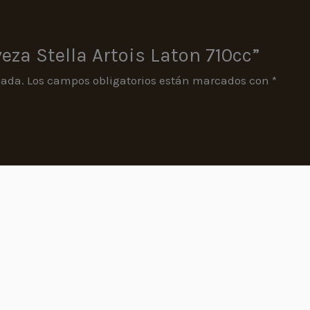
eza Stella Artois Laton 710cc”
cada.
Los campos obligatorios están marcados con
*