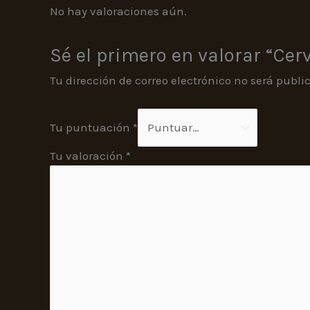
No hay valoraciones aún.
Sé el primero en valorar “Cerv
Tu dirección de correo electrónico no será publi
Tu puntuación
*
Tu valoración
*