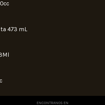
10cc
ata 473 mL
73Ml
c
ENCONTRANOS EN