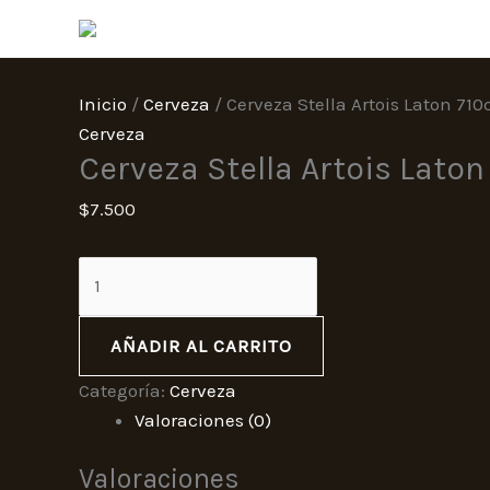
Ir
Cerveza
al
Stella
contenido
Artois
Laton
Inicio
/
Cerveza
/ Cerveza Stella Artois Laton 710
710cc
Cerveza
Cerveza Stella Artois Laton
cantidad
$
7.500
AÑADIR AL CARRITO
Categoría:
Cerveza
Valoraciones (0)
Valoraciones