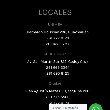
LOCALES
UNIMEV
Bernardo Houssay 296, Guaymallén
261 777 0120
261 422 0787
GODOY CRUZ
Av. San Martín Sur 815, Godoy Cruz
261 669 2244
261 695 8125
Ciudad
Juan Agustín Maza 698, esquina Perú
261 775 5566
261 777 0120
Buscá tu Palero más