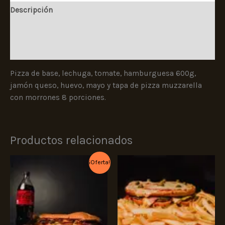
Descripción
Información adicional
Valoraciones (0)
Pizza de base, lechuga, tomate, hamburguesa 600g,
jamón queso, huevo, mayo y tapa de pizza muzzarella
con morrones 8 porciones.
Productos relacionados
El
El
¡Oferta!
precio
precio
original
actual
era:
es:
$52.000.
$50.000.