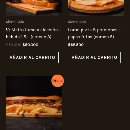
Alerta Gula
Alerta Gula
½ Metro lomo a elección +
Lomo pizza 8 porciones +
bebida 1.5 L (comen 3)
papas fritas (comen 5)
$
52.000
$
50.000
$
68.500
AÑADIR AL CARRITO
AÑADIR AL CARRITO
El
El
¡Oferta!
precio
precio
original
actual
era:
es:
$57.000.
$55.000.